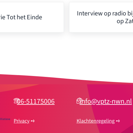
Volgend bericht:
Interview op radio b
ie Tot het Einde
op Za
06-51175006
info@vptz-nwn.nl
Privacy
➺
Klachtenregeling
➺