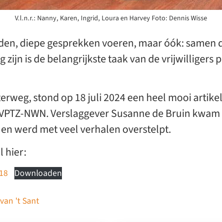
V.l.n.r.: Nanny, Karen, Ingrid, Loura en Harvey Foto: Dennis Wisse
en, diepe gesprekken voeren, maar óók: samen d
 zijn is de belangrijkste taak van de vrijwilligers 
terweg, stond op 18 juli 2024 een heel mooi artike
an VPTZ-NWN. Verslaggever Susanne de Bruin kwam 
g en werd met veel verhalen overstelpt.
l hier:
18
Downloaden
van 't Sant