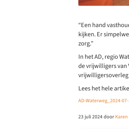
“Een hand vasthoud
kijken. Er simpelweg
zorg.”
In het AD, regio Wa
de vrijwilligers v
vrijwilligersoverle
Lees het hele artike
AD-Waterweg_2024-07-
23 juli 2024
door
Karen 