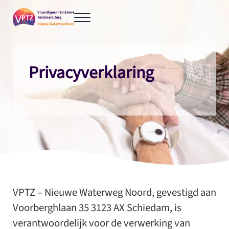
Door naar de hoofd inhoud
Skip to header right navigation
Skip to site footer
Menu
VPTZ-NWN
Vrijwillige Palliatieve Terminale Zorg
Privacyverklaring
VPTZ – Nieuwe Waterweg Noord, gevestigd aan
Voorberghlaan 35 3123 AX Schiedam, is
verantwoordelijk voor de verwerking van