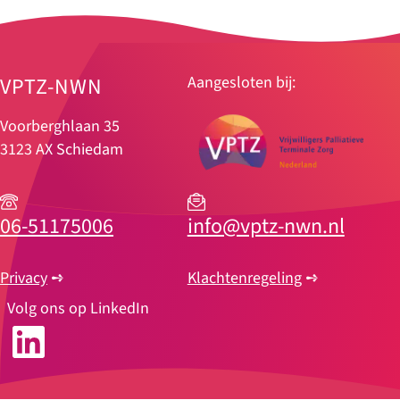
VPTZ-NWN
Aangesloten bij:
Voorberghlaan 35
3123 AX Schiedam
06-51175006
info@vptz-nwn.nl
Privacy
➺
Klachtenregeling
➺
Volg ons op LinkedIn
LinkedIn