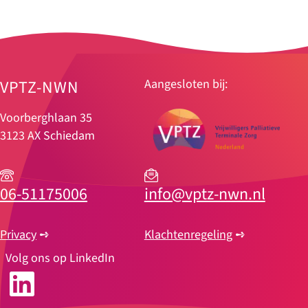
VPTZ-NWN
Aangesloten bij:
Voorberghlaan 35
3123 AX Schiedam
06-51175006
info@vptz-nwn.nl
Privacy
➺
Klachtenregeling
➺
Volg ons op LinkedIn
LinkedIn