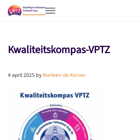
Door naar de hoofd inhoud
Skip to header right navigation
Skip to site footer
Menu
VPTZ-NWN
Vrijwillige Palliatieve Terminale Zorg
Kwaliteitskompas-VPTZ
4 april 2025
by
Marleen de Korver