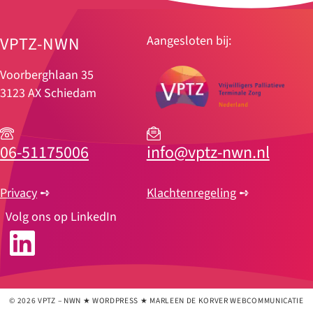
VPTZ-NWN
Aangesloten bij:
Voorberghlaan 35
3123 AX Schiedam
06-51175006
info@vptz-nwn.nl
Privacy
➺
Klachtenregeling
➺
Volg ons op LinkedIn
LinkedIn
© 2026 VPTZ – NWN ★ WORDPRESS ★ MARLEEN DE KORVER WEBCOMMUNICATIE